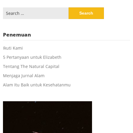
Search
for:
Penemuan
Ikuti Kami
5 Pertanyaan untuk Elizabeth
Tentang The Natural Capital
Menjaga Jurnal Alam
Alam Itu Baik untuk Kesehatanmu