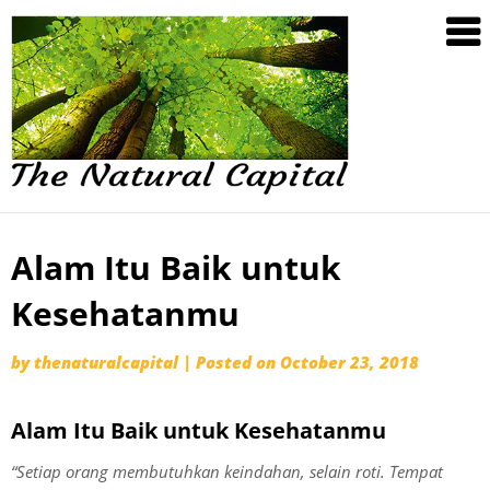
SGA55
Alam Itu Baik untuk
Skip
to
Kesehatanmu
content
by
thenaturalcapital
|
Posted on
October 23, 2018
Alam Itu Baik untuk Kesehatanmu
“Setiap orang membutuhkan keindahan, selain roti. Tempat